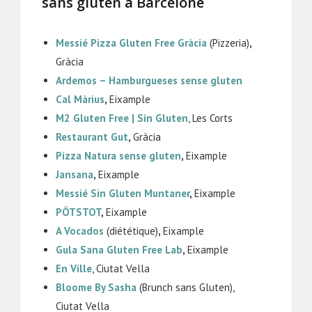
sans gluten à Barcelone
Messié Pizza Gluten Free Gràcia
(Pizzeria)
,
Gràcia
Ardemos – Hamburgueses sense gluten
Cal Màrius
,
Eixample
M2 Gluten Free | Sin Gluten
, Les Corts
Restaurant Gut
,
Gràcia
Pizza Natura sense gluten
,
Eixample
Jansana
,
Eixample
Messié Sin Gluten Muntaner
,
Eixample
PÖTSTOT
,
Eixample
A Vocados
(diététique)
,
Eixample
Gula Sana Gluten Free Lab
,
Eixample
En Ville
, Ciutat Vella
Bloome By Sasha
(Brunch sans Gluten),
Ciutat Vella