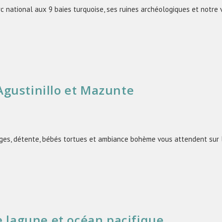
 national aux 9 baies turquoise, ses ruines archéologiques et notre v
 Agustinillo et Mazunte
ages, détente, bébés tortues et ambiance bohème vous attendent sur 
e lagune et océan pacifique