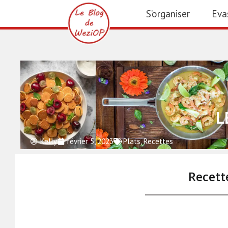
S’organiser
Eva
L
Kelly
février 5, 2023
Plats
,
Recettes
Recett