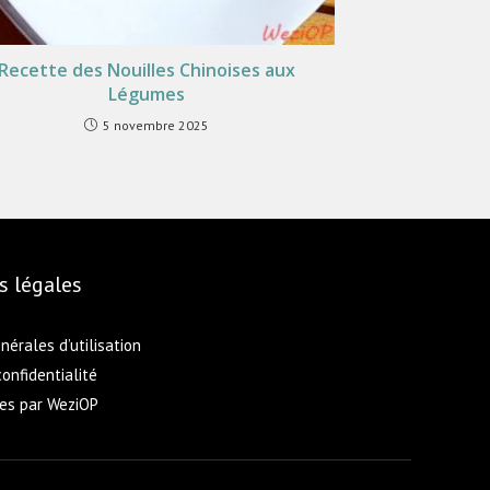
Recette des Nouilles Chinoises aux
Légumes
5 novembre 2025
s légales
nérales d’utilisation
confidentialité
ses par WeziOP