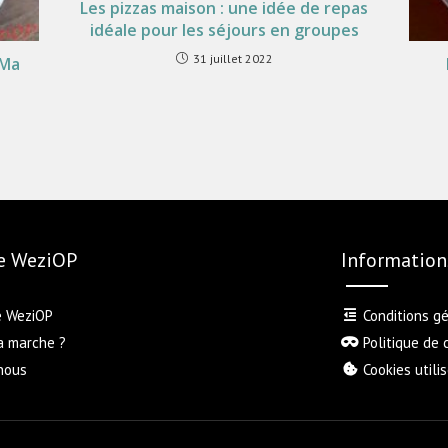
Les pizzas maison : une idée de repas
idéale pour les séjours en groupes
31 juillet 2022
 Ma
de WeziOP
Information
e WeziOP
Conditions gé
a marche ?
Politique de 
nous
Cookies utili