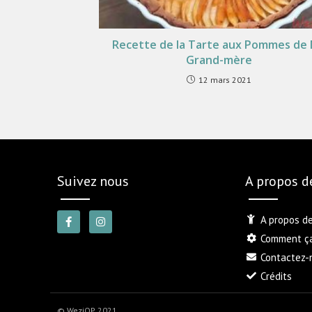
Recette de la Tarte aux Pommes de
Grand-mère
12 mars 2021
Suivez nous
A propos 
A propos d
Comment ç
Contactez-
Crédits
© WeziOP 2021